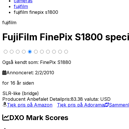
cameras
fujifilm
fujifilm finepix s1800
fujifilm
FujiFilm FinePix S1800 spe
Også kendt som: FinePix S1880
Annonceret: 2/2/2010
for 16 år siden
SLR-like (bridge)
Producent Anbefalet Detailpris:83.38
valuta: USD
Tjek pris på Amazon
Tjek pris på Adorama
Sammenli
DXO Mark Scores