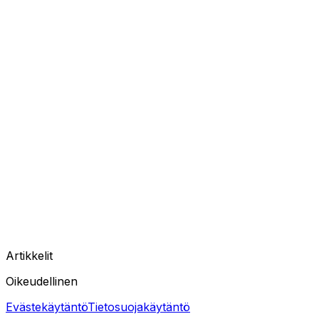
Artikkelit
Oikeudellinen
Evästekäytäntö
Tietosuojakäytäntö