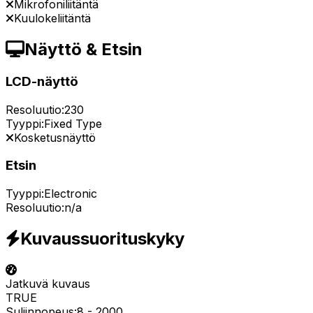
Mikrofoniliitäntä
Kuulokeliitäntä
Näyttö & Etsin
LCD-näyttö
Resoluutio:
230
Tyyppi:
Fixed Type
Kosketusnäyttö
Etsin
Tyyppi:
Electronic
Resoluutio:
n/a
Kuvaussuorituskyky
Jatkuvä kuvaus
TRUE
Suljinnopeus:
8
-
2000