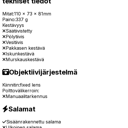
tekniset tiedot
Mitat:
110 x 73 x 81mm
Paino:
337 g
Kestävyys
Säätiivistetty
Pölytiivis
Vesitiivis
Pakkasen kestävä
Iskunkestävä
Murskauskestävä
Objektiivijärjestelmä
Kiinnitin:
fixed lens
Polttovälikerroin:
Manuaalitarkennus
Salamat
Sisäänrakennettu salama
Ulkoinen salama