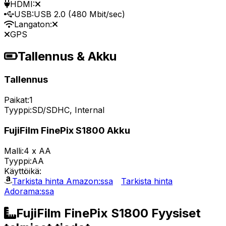
HDMI:
USB:
USB 2.0 (480 Mbit/sec)
Langaton:
GPS
Tallennus & Akku
Tallennus
Paikat:
1
Tyyppi:
SD/SDHC, Internal
FujiFilm FinePix S1800 Akku
Malli:
4 x AA
Tyyppi:
AA
Käyttöikä:
Tarkista hinta Amazon:ssa
Tarkista hinta
Adorama:ssa
FujiFilm FinePix S1800 Fyysiset