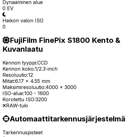
Dynaaminen alue
0 EV
Heikon valon ISO
0
FujiFilm FinePix S1800 Kento &
Kuvanlaatu
Kennon tyyppi:
CCD
Kennon koko:
1/2.3-inch
Resoluutio:
12
Mitat:
6.17 x 4.55 mm
Maksimiresoluutio:
4000 x 3000
ISO-alue:
100
-
1600
Korotettu ISO:
3200
RAW-tuki
Automaattitarkennusjärjestelmä
Tarkennuspisteet