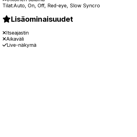
Tilat:
Auto, On, Off, Red-eye, Slow Syncro
Lisäominaisuudet
Itseajastin
Aikaväli
Live-näkymä