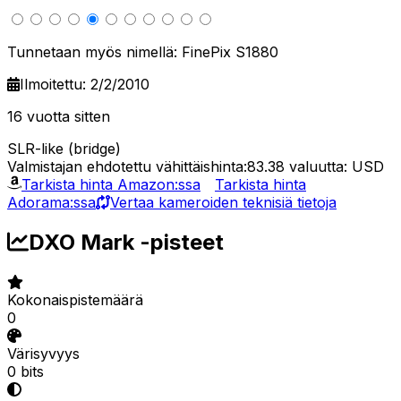
Tunnetaan myös nimellä: FinePix S1880
Ilmoitettu: 2/2/2010
16 vuotta sitten
SLR-like (bridge)
Valmistajan ehdotettu vähittäishinta:83.38
valuutta: USD
Tarkista hinta Amazon:ssa
Tarkista hinta
Adorama:ssa
Vertaa kameroiden teknisiä tietoja
DXO Mark -pisteet
Kokonaispistemäärä
0
Värisyvyys
0 bits