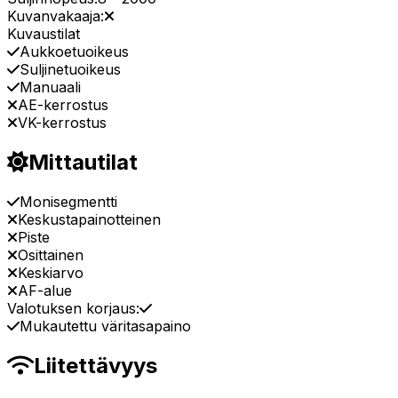
Kuvanvakaaja:
Kuvaustilat
Aukkoetuoikeus
Suljinetuoikeus
Manuaali
AE-kerrostus
VK-kerrostus
Mittautilat
Monisegmentti
Keskustapainotteinen
Piste
Osittainen
Keskiarvo
AF-alue
Valotuksen korjaus:
Mukautettu väritasapaino
Liitettävyys