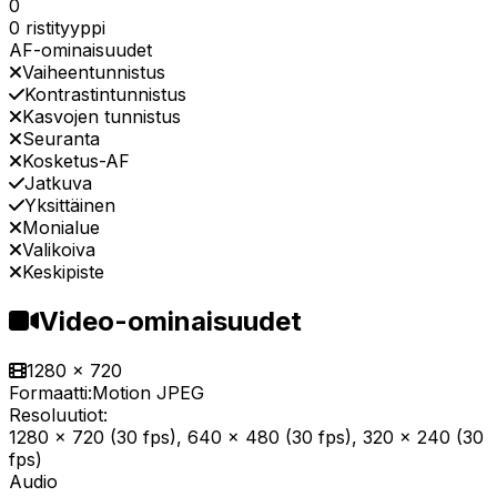
0
0 ristityyppi
AF-ominaisuudet
Vaiheentunnistus
Kontrastintunnistus
Kasvojen tunnistus
Seuranta
Kosketus-AF
Jatkuva
Yksittäinen
Monialue
Valikoiva
Keskipiste
Video-ominaisuudet
1280 x 720
Formaatti:
Motion JPEG
Resoluutiot:
1280 x 720 (30 fps), 640 x 480 (30 fps), 320 x 240 (30
fps)
Audio