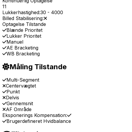
Kontinuerlig Optagelse
11
Lukkerhastighed:
30
-
4000
Billed Stabilisering:
Optagelse Tilstande
Blænde Prioritet
Lukker Prioritet
Manuel
AE Bracketing
WB Bracketing
Måling Tilstande
Multi-Segment
Centervægtet
Punkt
Delvis
Gennemsnit
AF Område
Eksponerings Kompensation:
Brugerdefineret Hvidbalance