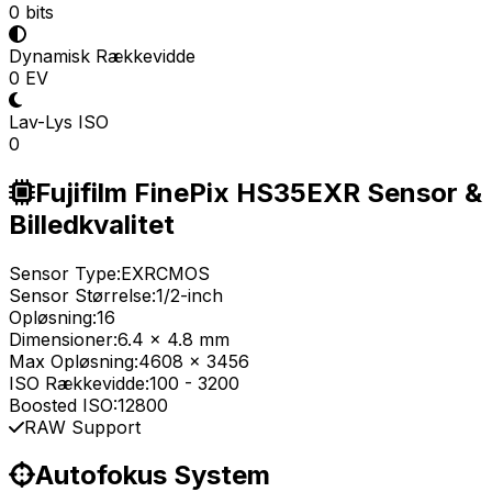
0 bits
Dynamisk Rækkevidde
0 EV
Lav-Lys ISO
0
Fujifilm FinePix HS35EXR Sensor &
Billedkvalitet
Sensor Type:
EXRCMOS
Sensor Størrelse:
1/2-inch
Opløsning:
16
Dimensioner:
6.4 x 4.8 mm
Max Opløsning:
4608 x 3456
ISO Rækkevidde:
100
-
3200
Boosted ISO:
12800
RAW Support
Autofokus System