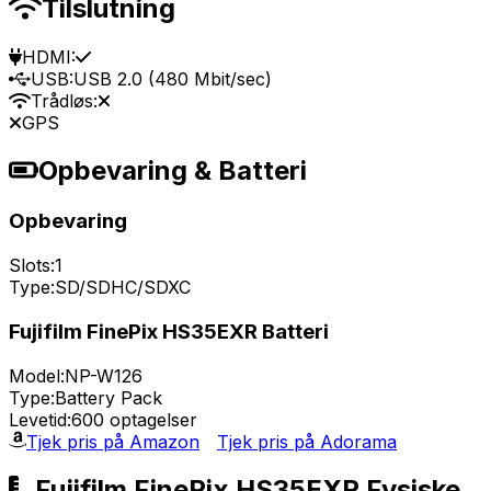
Tilslutning
HDMI:
USB:
USB 2.0 (480 Mbit/sec)
Trådløs:
GPS
Opbevaring & Batteri
Opbevaring
Slots:
1
Type:
SD/SDHC/SDXC
Fujifilm FinePix HS35EXR Batteri
Model:
NP-W126
Type:
Battery Pack
Levetid:
600 optagelser
Tjek pris på Amazon
Tjek pris på Adorama
Fujifilm FinePix HS35EXR Fysiske