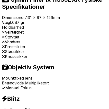
Specifikationer
Dimensioner:
131 x 97 x 126mm
Vægt:
687 gr
Holdbarhed
Vejrtætnet
Støvtæt
Vandtæt
Frostsikker
Stødsikker
Knusesikker
Objektiv System
Mount:
fixed lens
Brændvidde Multiplikator:
Manuel Fokus
Blitz