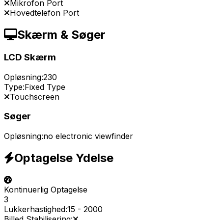
Mikrofon Port
Hovedtelefon Port
Skærm & Søger
LCD Skærm
Opløsning:
230
Type:
Fixed Type
Touchscreen
Søger
Opløsning:
no electronic viewfinder
Optagelse Ydelse
Kontinuerlig Optagelse
3
Lukkerhastighed:
15
-
2000
Billed Stabilisering: