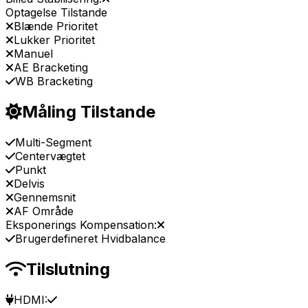
Optagelse Tilstande
Blænde Prioritet
Lukker Prioritet
Manuel
AE Bracketing
WB Bracketing
Måling Tilstande
Multi-Segment
Centervægtet
Punkt
Delvis
Gennemsnit
AF Område
Eksponerings Kompensation:
Brugerdefineret Hvidbalance
Tilslutning
HDMI: