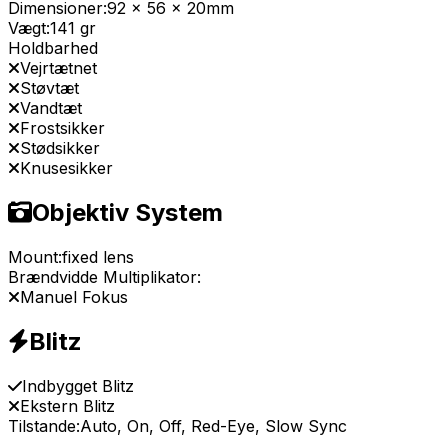
Dimensioner:
92 x 56 x 20mm
Vægt:
141 gr
Holdbarhed
Vejrtætnet
Støvtæt
Vandtæt
Frostsikker
Stødsikker
Knusesikker
Objektiv System
Mount:
fixed lens
Brændvidde Multiplikator:
Manuel Fokus
Blitz
Indbygget Blitz
Ekstern Blitz
Tilstande:
Auto, On, Off, Red-Eye, Slow Sync