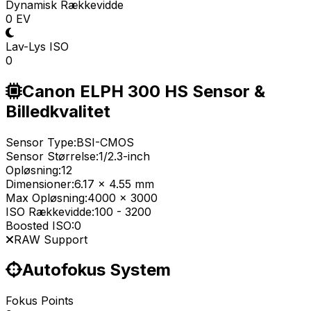
Dynamisk Rækkevidde
0 EV
Lav-Lys ISO
0
Canon ELPH 300 HS Sensor &
Billedkvalitet
Sensor Type:
BSI-CMOS
Sensor Størrelse:
1/2.3-inch
Opløsning:
12
Dimensioner:
6.17 x 4.55 mm
Max Opløsning:
4000 x 3000
ISO Rækkevidde:
100
-
3200
Boosted ISO:
0
RAW Support
Autofokus System
Fokus Points