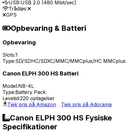
USB:
USB 2.0 (480 Mbit/sec)
Trådløs:
GPS
Opbevaring & Batteri
Opbevaring
Slots:
1
Type:
SD/SDHC/SDXC/MMC/MMCplus/HC MMCplus
Canon ELPH 300 HS Batteri
Model:
NB-4L
Type:
Battery Pack
Levetid:
220 optagelser
Tjek pris på Amazon
Tjek pris på Adorama
Canon ELPH 300 HS Fysiske
Specifikationer