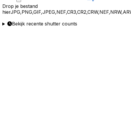
Drop
je bestand
hier
JPG,PNG,GIF,JPEG,NEF,CR3,CR2,CRW,NEF,NRW,AR
Bekijk recente shutter counts