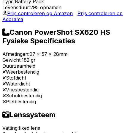
Type:
Battery Pack
Levensduur:
295 opnamen
Prijs controleren op Amazon
Prijs controleren op
Adorama
Canon PowerShot SX620 HS
Fysieke Specificaties
Afmetingen:
97 x 57 x 28mm
Gewicht:
182 gr
Duurzaamheid
Weerbestendig
Stofdicht
Waterdicht
Vriesbestendig
Schokbestendig
Pletbestendig
Lenssysteem
Vatting:
fixed lens