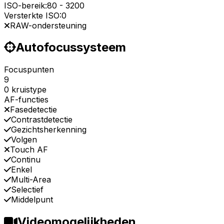
ISO-bereik:
80
-
3200
Versterkte ISO:
0
RAW-ondersteuning
Autofocussysteem
Focuspunten
9
0 kruistype
AF-functies
Fasedetectie
Contrastdetectie
Gezichtsherkenning
Volgen
Touch AF
Continu
Enkel
Multi-Area
Selectief
Middelpunt
Videomogelijkheden