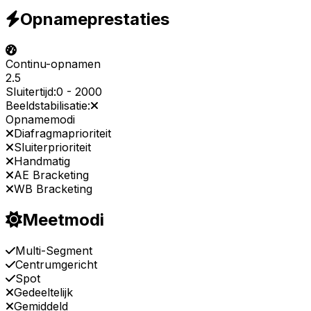
Opnameprestaties
Continu-opnamen
2.5
Sluitertijd:
0
-
2000
Beeldstabilisatie:
Opnamemodi
Diafragmaprioriteit
Sluiterprioriteit
Handmatig
AE Bracketing
WB Bracketing
Meetmodi
Multi-Segment
Centrumgericht
Spot
Gedeeltelijk
Gemiddeld