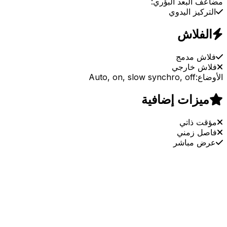
مضاعف البعد البؤري:
التركيز اليدوي
الفلاش
فلاش مدمج
فلاش خارجي
الأوضاع:
Auto, on, slow synchro, off
ميزات إضافية
مؤقت ذاتي
فاصل زمني
عرض مباشر