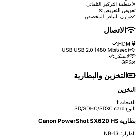
منطقة التركيز التلقائي
تعويض التعريض:
توازن البياض المخصص
الاتصال
HDMI:
USB:
USB 2.0 (480 Mbit/sec)
لاسلكي:
GPS
التخزين والبطارية
التخزين
الفتحات:
1
النوع:
SD/SDHC/SDXC card
بطارية Canon PowerShot SX620 HS
الطراز:
NB-13L