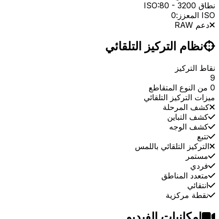
نطاق ISO:
3200
-
80
ISO المعزز:
0
دعم RAW
نظام التركيز التلقائي
نقاط التركيز
9
0 من النوع المتقاطع
ميزات التركيز التلقائي
كشف المرحلة
كشف التباين
كشف الوجه
تتبع
التركيز التلقائي باللمس
مستمر
فردي
متعدد المناطق
انتقائي
نقطة مركزية
إمكانيات الفيديو