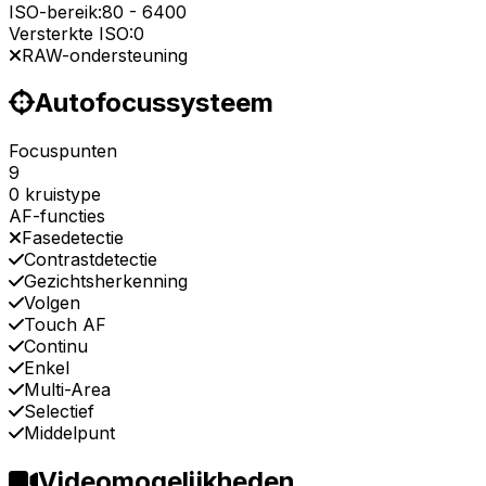
ISO-bereik:
80
-
6400
Versterkte ISO:
0
RAW-ondersteuning
Autofocussysteem
Focuspunten
9
0 kruistype
AF-functies
Fasedetectie
Contrastdetectie
Gezichtsherkenning
Volgen
Touch AF
Continu
Enkel
Multi-Area
Selectief
Middelpunt
Videomogelijkheden