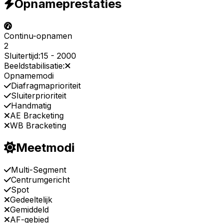
Opnameprestaties
Continu-opnamen
2
Sluitertijd:
15
-
2000
Beeldstabilisatie:
Opnamemodi
Diafragmaprioriteit
Sluiterprioriteit
Handmatig
AE Bracketing
WB Bracketing
Meetmodi
Multi-Segment
Centrumgericht
Spot
Gedeeltelijk
Gemiddeld
AF-gebied