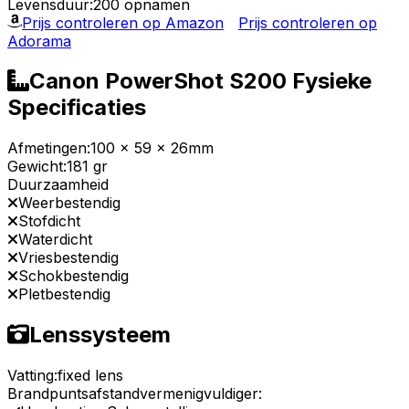
Levensduur:
200 opnamen
Prijs controleren op Amazon
Prijs controleren op
Adorama
Canon PowerShot S200 Fysieke
Specificaties
Afmetingen:
100 x 59 x 26mm
Gewicht:
181 gr
Duurzaamheid
Weerbestendig
Stofdicht
Waterdicht
Vriesbestendig
Schokbestendig
Pletbestendig
Lenssysteem
Vatting:
fixed lens
Brandpuntsafstandvermenigvuldiger: