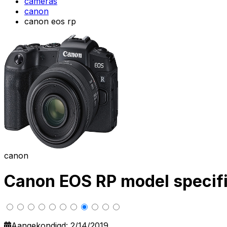
cameras
canon
canon eos rp
canon
Canon EOS RP model specifi
Aangekondigd: 2/14/2019