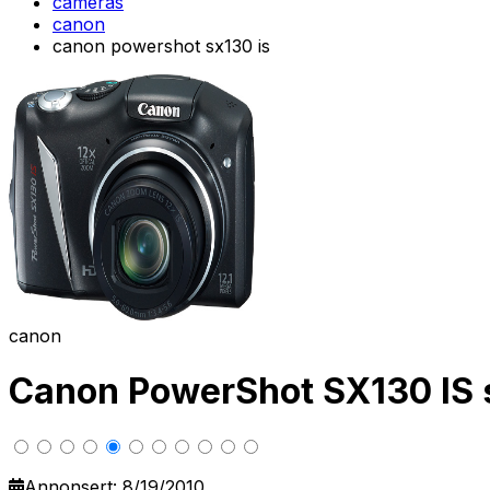
cameras
canon
canon powershot sx130 is
canon
Canon PowerShot SX130 IS
Annonsert: 8/19/2010