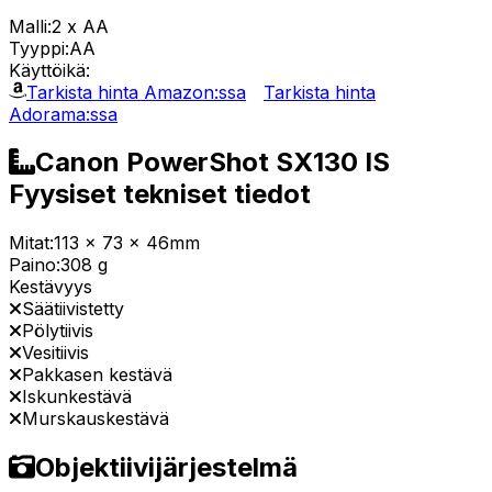
Malli:
2 x AA
Tyyppi:
AA
Käyttöikä:
Tarkista hinta Amazon:ssa
Tarkista hinta
Adorama:ssa
Canon PowerShot SX130 IS
Fyysiset tekniset tiedot
Mitat:
113 x 73 x 46mm
Paino:
308 g
Kestävyys
Säätiivistetty
Pölytiivis
Vesitiivis
Pakkasen kestävä
Iskunkestävä
Murskauskestävä
Objektiivijärjestelmä