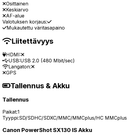
Osittainen
Keskiarvo
AF-alue
Valotuksen korjaus:
Mukautettu väritasapaino
Liitettävyys
HDMI:
USB:
USB 2.0 (480 Mbit/sec)
Langaton:
GPS
Tallennus & Akku
Tallennus
Paikat:
1
Tyyppi:
SD/SDHC/SDXC/MMC/MMCplus/HC MMCplus
Canon PowerShot SX130 IS Akku