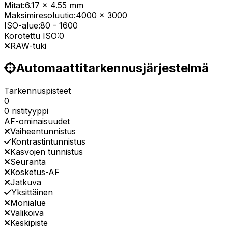
Mitat:
6.17 x 4.55 mm
Maksimiresoluutio:
4000 x 3000
ISO-alue:
80
-
1600
Korotettu ISO:
0
RAW-tuki
Automaattitarkennusjärjestelmä
Tarkennuspisteet
0
0 ristityyppi
AF-ominaisuudet
Vaiheentunnistus
Kontrastintunnistus
Kasvojen tunnistus
Seuranta
Kosketus-AF
Jatkuva
Yksittäinen
Monialue
Valikoiva
Keskipiste