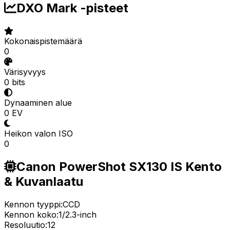
DXO Mark -pisteet
Kokonaispistemäärä
0
Värisyvyys
0 bits
Dynaaminen alue
0 EV
Heikon valon ISO
0
Canon PowerShot SX130 IS Kento
& Kuvanlaatu
Kennon tyyppi:
CCD
Kennon koko:
1/2.3-inch
Resoluutio:
12