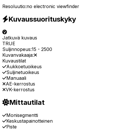
Resoluutio:
no electronic viewfinder
Kuvaussuorituskyky
Jatkuvä kuvaus
TRUE
Suljinnopeus:
15
-
2500
Kuvanvakaaja:
Kuvaustilat
Aukkoetuoikeus
Suljinetuoikeus
Manuaali
AE-kerrostus
VK-kerrostus
Mittautilat
Monisegmentti
Keskustapainotteinen
Piste