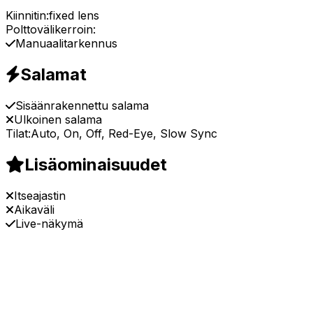
Kiinnitin:
fixed lens
Polttovälikerroin:
Manuaalitarkennus
Salamat
Sisäänrakennettu salama
Ulkoinen salama
Tilat:
Auto, On, Off, Red-Eye, Slow Sync
Lisäominaisuudet
Itseajastin
Aikaväli
Live-näkymä