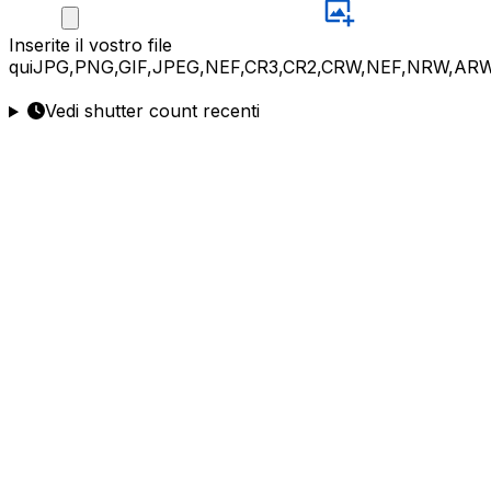
Inserite
il vostro file
qui
JPG,PNG,GIF,JPEG,NEF,CR3,CR2,CRW,NEF,NRW,ARW
Vedi shutter count recenti