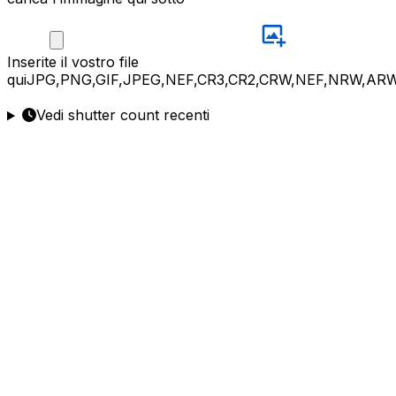
Inserite
il vostro file
qui
JPG,PNG,GIF,JPEG,NEF,CR3,CR2,CRW,NEF,NRW,ARW
Vedi shutter count recenti