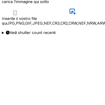
carica l'immagine qui sotto
Inserite
il vostro file
qui
JPG,PNG,GIF,JPEG,NEF,CR3,CR2,CRW,NEF,NRW,ARW
Vedi shutter count recenti