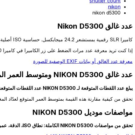
shutter count
nikon
nikon d5300
عدد غالق Nikon D5300
كاميرا SLR رقمية بمستشعر 24.2 ميجابكسل. حساسية ISO أصلية تصل إلى 12800. السعر المبدئي حوالي 800 دولار. معروفة بجودة صورها واتصالها بشبكة Wi-Fi.
إذا كنت تريد معرفة عدد مرات الضغط على زر الكاميرا في كاميرا NIKON D5300 الخاصة بك، فانتقل إلى الصفحة الرئيسية.
معرفة عدد الغالق أو بيانات EXIF الوصفية للصورة
عدد غالق NIKON D5300 ومتوسط العمر المتوقع له
يبلغ عدد اللقطات المتوقعة لـ NIKON D5300 عدد اللقطات المتوقعة: 100000 اللقطات
تحقق من كيفية مقارنة هذه القيمة بمتوسط العمر المتوقع لعدّاد الم
مواصفات موديل NIKON D5300
تحقق من مواصفات NIKON D5300 الكاملة: نطاق ISO، الدقة، عمر البطارية، إلخ.