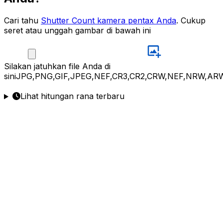
Cari tahu
Shutter Count kamera pentax Anda
. Cukup
seret atau unggah gambar di bawah ini
Silakan
jatuhkan file Anda di
sini
JPG,PNG,GIF,JPEG,NEF,CR3,CR2,CRW,NEF,NRW,ARW
Lihat hitungan rana terbaru