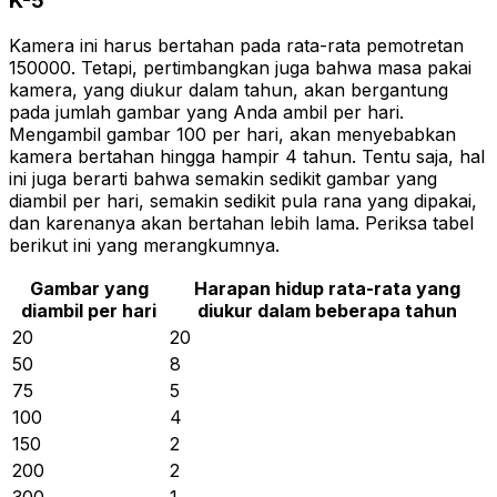
K-5
Kamera ini harus bertahan pada rata-rata pemotretan
150000. Tetapi, pertimbangkan juga bahwa masa pakai
kamera, yang diukur dalam tahun, akan bergantung
pada jumlah gambar yang Anda ambil per hari.
Mengambil gambar 100 per hari, akan menyebabkan
kamera bertahan hingga hampir 4 tahun. Tentu saja, hal
ini juga berarti bahwa semakin sedikit gambar yang
diambil per hari, semakin sedikit pula rana yang dipakai,
dan karenanya akan bertahan lebih lama. Periksa tabel
berikut ini yang merangkumnya.
Gambar yang
Harapan hidup rata-rata yang
diambil per hari
diukur dalam beberapa tahun
20
20
50
8
75
5
100
4
150
2
200
2
300
1