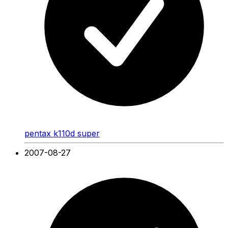
pentax k110d super
2007-08-27