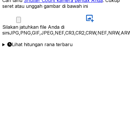
Cari tahu
Shutter Count kamera pentax Anda
. Cukup
seret atau unggah gambar di bawah ini
Silakan
jatuhkan file Anda di
sini
JPG,PNG,GIF,JPEG,NEF,CR3,CR2,CRW,NEF,NRW,ARW
Lihat hitungan rana terbaru