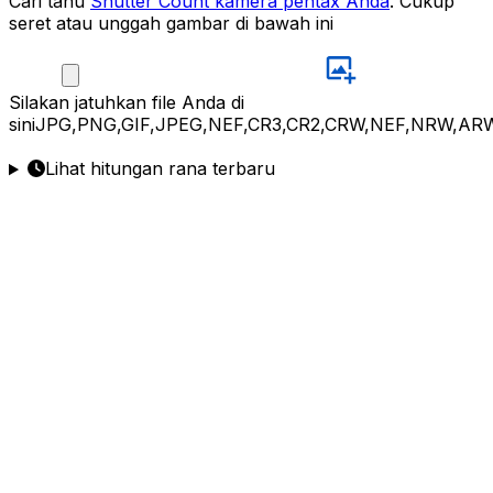
Cari tahu
Shutter Count kamera pentax Anda
. Cukup
seret atau unggah gambar di bawah ini
Silakan
jatuhkan file Anda di
sini
JPG,PNG,GIF,JPEG,NEF,CR3,CR2,CRW,NEF,NRW,ARW
Lihat hitungan rana terbaru