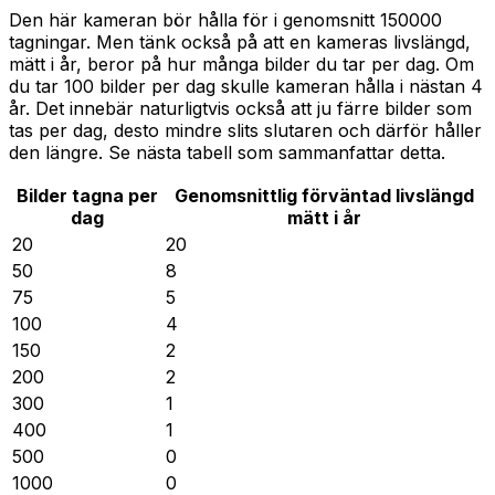
Den här kameran bör hålla för i genomsnitt 150000
tagningar. Men tänk också på att en kameras livslängd,
mätt i år, beror på hur många bilder du tar per dag. Om
du tar 100 bilder per dag skulle kameran hålla i nästan 4
år. Det innebär naturligtvis också att ju färre bilder som
tas per dag, desto mindre slits slutaren och därför håller
den längre. Se nästa tabell som sammanfattar detta.
Bilder tagna per
Genomsnittlig förväntad livslängd
dag
mätt i år
20
20
50
8
75
5
100
4
150
2
200
2
300
1
400
1
500
0
1000
0