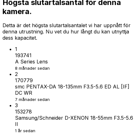
Högsta slutartalsantal för denna
kamera.
Detta är det högsta slutartalsantalet vi har uppnått för
denna utrustning. Nu vet du hur långt du kan utnyttja
dess kapacitet.
1
193741
A Series Lens
8 månader sedan
2
170779
smc PENTAX-DA 18-135mm F3.5-5.6 ED AL [IF]
DC WR
7 månader sedan
3
153278
Samsung/Schneider D-XENON 18-55mm F3.5-5.6
II
1 år sedan