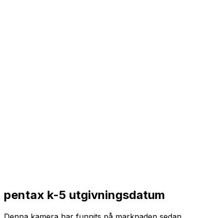
pentax k-5 utgivningsdatum
Denna kamera har funnits på marknaden sedan