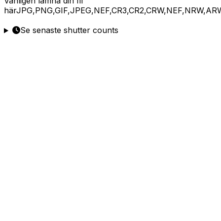
Vänligen
lämna din fil
här
JPG,PNG,GIF,JPEG,NEF,CR3,CR2,CRW,NEF,NRW,AR
Se senaste shutter counts