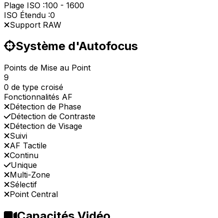
Plage ISO :
100
-
1600
ISO Étendu :
0
Support RAW
Système d'Autofocus
Points de Mise au Point
9
0 de type croisé
Fonctionnalités AF
Détection de Phase
Détection de Contraste
Détection de Visage
Suivi
AF Tactile
Continu
Unique
Multi-Zone
Sélectif
Point Central
Capacités Vidéo