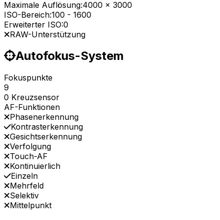
Maximale Auflösung:
4000 x 3000
ISO-Bereich:
100
-
1600
Erweiterter ISO:
0
RAW-Unterstützung
Autofokus-System
Fokuspunkte
9
0 Kreuzsensor
AF-Funktionen
Phasenerkennung
Kontrasterkennung
Gesichtserkennung
Verfolgung
Touch-AF
Kontinuierlich
Einzeln
Mehrfeld
Selektiv
Mittelpunkt