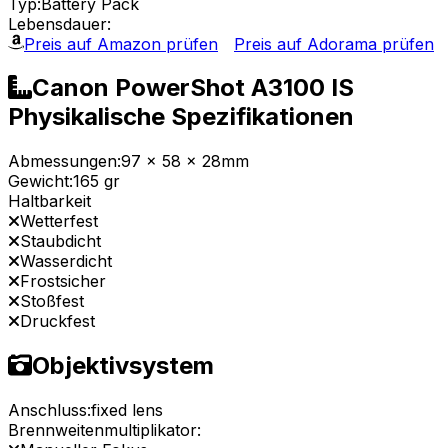
Typ:
Battery Pack
Lebensdauer:
Preis auf Amazon prüfen
Preis auf Adorama prüfen
Canon PowerShot A3100 IS
Physikalische Spezifikationen
Abmessungen:
97 x 58 x 28mm
Gewicht:
165 gr
Haltbarkeit
Wetterfest
Staubdicht
Wasserdicht
Frostsicher
Stoßfest
Druckfest
Objektivsystem
Anschluss:
fixed lens
Brennweitenmultiplikator: