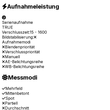
Aufnahmeleistung
Serienaufnahme
TRUE
Verschlusszeit:
15
-
1600
Bildstabilisierung:
Aufnahmemodi
Blendenpriorität
Verschlusspriorität
Manuell
AE-Belichtungsreihe
WB-Belichtungsreihe
Messmodi
Mehrfeld
Mittenbetont
Spot
Partiell
Durchschnitt