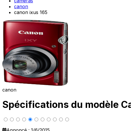
cameras
canon
canon ixus 165
canon
Spécifications du modèle C
Annoncé : 1/6/2015