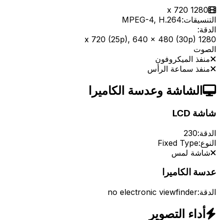
1280 x 720
التنسيقات:
MPEG-4, H.264
الدقة:
1280 x 720 (25p), 640 x 480 (30p)
الصوت
منفذ الميكروفون
منفذ سماعة الرأس
الشاشة وعدسة الكاميرا
شاشة LCD
الدقة:
230
النوع:
Fixed Type
شاشة لمس
عدسة الكاميرا
الدقة:
no electronic viewfinder
أداء التصوير