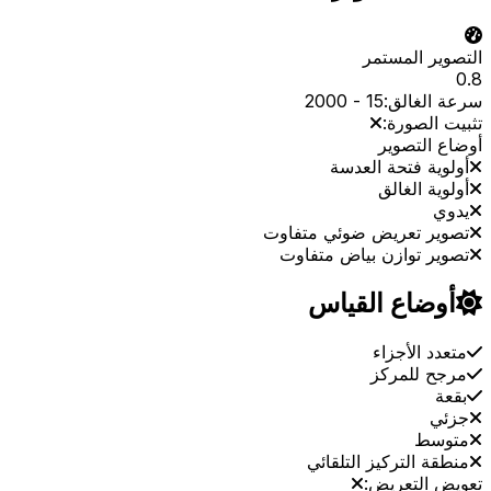
التصوير المستمر
0.8
سرعة الغالق:
15
-
2000
تثبيت الصورة:
أوضاع التصوير
أولوية فتحة العدسة
أولوية الغالق
يدوي
تصوير تعريض ضوئي متفاوت
تصوير توازن بياض متفاوت
أوضاع القياس
متعدد الأجزاء
مرجح للمركز
بقعة
جزئي
متوسط
منطقة التركيز التلقائي
تعويض التعريض: