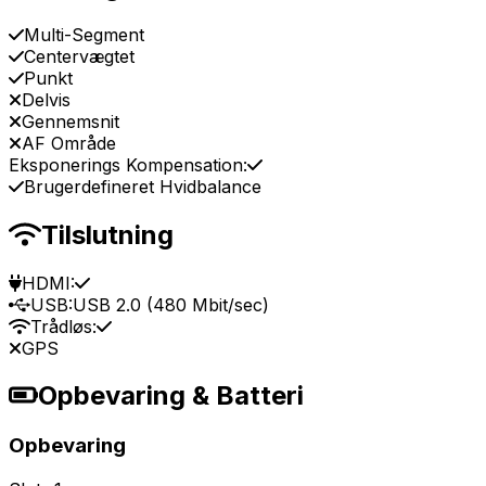
Multi-Segment
Centervægtet
Punkt
Delvis
Gennemsnit
AF Område
Eksponerings Kompensation:
Brugerdefineret Hvidbalance
Tilslutning
HDMI:
USB:
USB 2.0 (480 Mbit/sec)
Trådløs:
GPS
Opbevaring & Batteri
Opbevaring