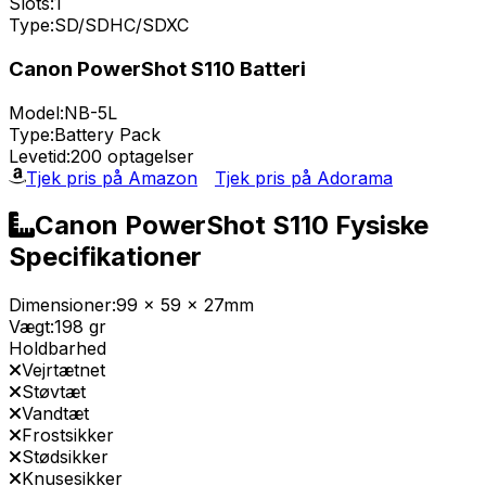
Slots:
1
Type:
SD/SDHC/SDXC
Canon PowerShot S110 Batteri
Model:
NB-5L
Type:
Battery Pack
Levetid:
200 optagelser
Tjek pris på Amazon
Tjek pris på Adorama
Canon PowerShot S110 Fysiske
Specifikationer
Dimensioner:
99 x 59 x 27mm
Vægt:
198 gr
Holdbarhed
Vejrtætnet
Støvtæt
Vandtæt
Frostsikker
Stødsikker
Knusesikker