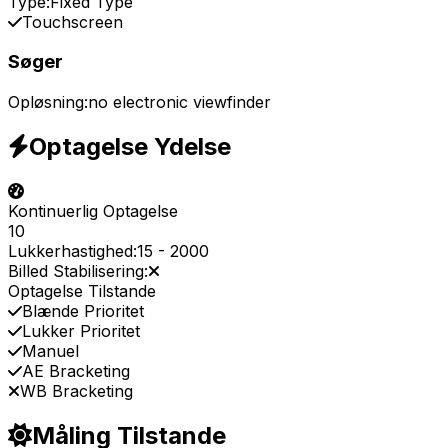
Type:
Fixed Type
Touchscreen
Søger
Opløsning:
no electronic viewfinder
Optagelse Ydelse
Kontinuerlig Optagelse
10
Lukkerhastighed:
15
-
2000
Billed Stabilisering:
Optagelse Tilstande
Blænde Prioritet
Lukker Prioritet
Manuel
AE Bracketing
WB Bracketing
Måling Tilstande