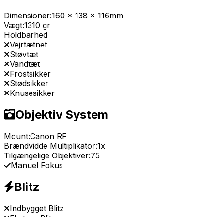
Dimensioner:
160 x 138 x 116mm
Vægt:
1310 gr
Holdbarhed
Vejrtætnet
Støvtæt
Vandtæt
Frostsikker
Stødsikker
Knusesikker
Objektiv System
Mount:
Canon RF
Brændvidde Multiplikator:
1x
Tilgængelige Objektiver:
75
Manuel Fokus
Blitz
Indbygget Blitz