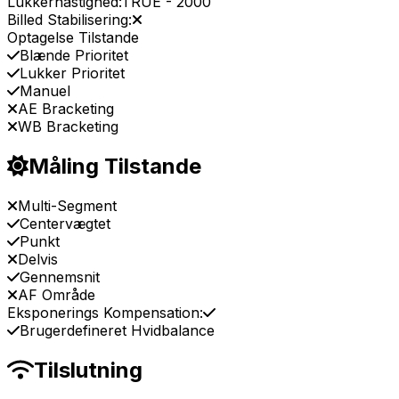
Lukkerhastighed:
TRUE
-
2000
Billed Stabilisering:
Optagelse Tilstande
Blænde Prioritet
Lukker Prioritet
Manuel
AE Bracketing
WB Bracketing
Måling Tilstande
Multi-Segment
Centervægtet
Punkt
Delvis
Gennemsnit
AF Område
Eksponerings Kompensation:
Brugerdefineret Hvidbalance
Tilslutning