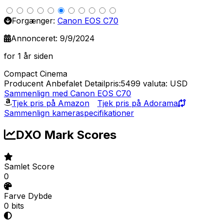
Forgænger:
Canon EOS C70
Annonceret: 9/9/2024
for 1 år siden
Compact Cinema
Producent Anbefalet Detailpris:5499
valuta: USD
Sammenlign med Canon EOS C70
Tjek pris på Amazon
Tjek pris på Adorama
Sammenlign kameraspecifikationer
DXO Mark Scores
Samlet Score
0
Farve Dybde
0 bits