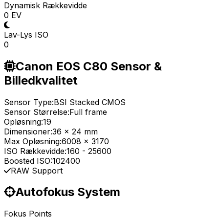
Dynamisk Rækkevidde
0 EV
Lav-Lys ISO
0
Canon EOS C80 Sensor &
Billedkvalitet
Sensor Type:
BSI Stacked CMOS
Sensor Størrelse:
Full frame
Opløsning:
19
Dimensioner:
36 x 24 mm
Max Opløsning:
6008 x 3170
ISO Rækkevidde:
160
-
25600
Boosted ISO:
102400
RAW Support
Autofokus System
Fokus Points