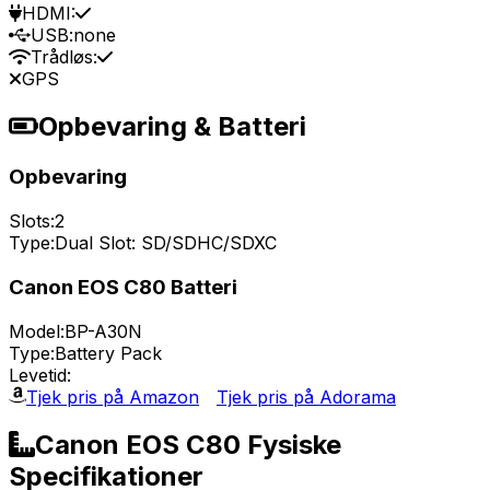
HDMI:
USB:
none
Trådløs:
GPS
Opbevaring & Batteri
Opbevaring
Slots:
2
Type:
Dual Slot: SD/SDHC/SDXC
Canon EOS C80 Batteri
Model:
BP-A30N
Type:
Battery Pack
Levetid:
Tjek pris på Amazon
Tjek pris på Adorama
Canon EOS C80 Fysiske
Specifikationer