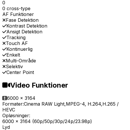
0
0 cross-type
AF Funktioner
Fase Detektion
Kontrast Detektion
Ansigt Detektion
Tracking
Touch AF
Kontinuerlig
Enkelt
Multi-Område
Selektiv
Center Point
Video Funktioner
6000 x 3164
Formater:
Cinema RAW Light,MPEG-4, H.264,H.265 /
HEVC
Opløsninger:
6000 x 3164 (60p/​50p/​30p/​24p/​23.98p)
Lyd