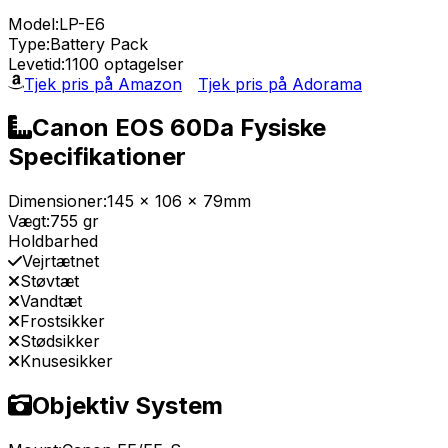
Model:
LP-E6
Type:
Battery Pack
Levetid:
1100 optagelser
Tjek pris på Amazon
Tjek pris på Adorama
Canon EOS 60Da Fysiske
Specifikationer
Dimensioner:
145 x 106 x 79mm
Vægt:
755 gr
Holdbarhed
Vejrtætnet
Støvtæt
Vandtæt
Frostsikker
Stødsikker
Knusesikker
Objektiv System