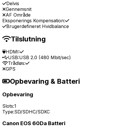
Delvis
Gennemsnit
AF Område
Eksponerings Kompensation:
Brugerdefineret Hvidbalance
Tilslutning
HDMI:
USB:
USB 2.0 (480 Mbit/sec)
Trådløs:
GPS
Opbevaring & Batteri
Opbevaring
Slots:
1
Type:
SD/SDHC/SDXC
Canon EOS 60Da Batteri