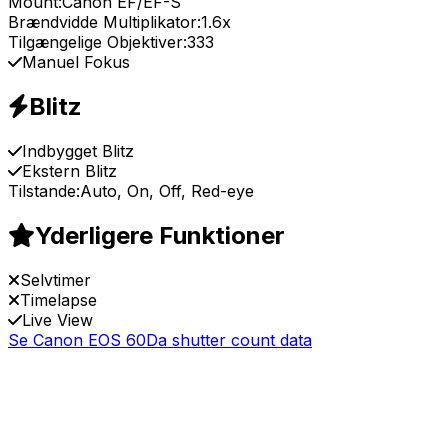
Mount:
Canon EF/EF-S
Brændvidde Multiplikator:
1.6x
Tilgængelige Objektiver:
333
Manuel Fokus
Blitz
Indbygget Blitz
Ekstern Blitz
Tilstande:
Auto, On, Off, Red-eye
Yderligere Funktioner
Selvtimer
Timelapse
Live View
Se Canon EOS 60Da shutter count data