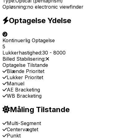
Type:
Optical (pentaprism)
Opløsning:
no electronic viewfinder
Optagelse Ydelse
Kontinuerlig Optagelse
5
Lukkerhastighed:
30
-
8000
Billed Stabilisering:
Optagelse Tilstande
Blænde Prioritet
Lukker Prioritet
Manuel
AE Bracketing
WB Bracketing
Måling Tilstande
Multi-Segment
Centervægtet
Punkt