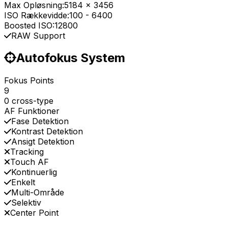
Max Opløsning:
5184 x 3456
ISO Rækkevidde:
100
-
6400
Boosted ISO:
12800
RAW Support
Autofokus System
Fokus Points
9
0 cross-type
AF Funktioner
Fase Detektion
Kontrast Detektion
Ansigt Detektion
Tracking
Touch AF
Kontinuerlig
Enkelt
Multi-Område
Selektiv
Center Point