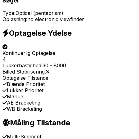
Søger
Type:
Optical (pentaprism)
Opløsning:
no electronic viewfinder
Optagelse Ydelse
Kontinuerlig Optagelse
4
Lukkerhastighed:
30
-
8000
Billed Stabilisering:
Optagelse Tilstande
Blænde Prioritet
Lukker Prioritet
Manuel
AE Bracketing
WB Bracketing
Måling Tilstande
Multi-Segment