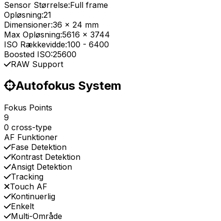
Sensor Størrelse:
Full frame
Opløsning:
21
Dimensioner:
36 x 24 mm
Max Opløsning:
5616 x 3744
ISO Rækkevidde:
100
-
6400
Boosted ISO:
25600
RAW Support
Autofokus System
Fokus Points
9
0 cross-type
AF Funktioner
Fase Detektion
Kontrast Detektion
Ansigt Detektion
Tracking
Touch AF
Kontinuerlig
Enkelt
Multi-Område