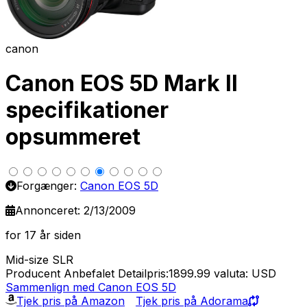
canon
Canon EOS 5D Mark II
specifikationer
opsummeret
Forgænger:
Canon EOS 5D
Annonceret: 2/13/2009
for 17 år siden
Mid-size SLR
Producent Anbefalet Detailpris:1899.99
valuta: USD
Sammenlign med Canon EOS 5D
Tjek pris på Amazon
Tjek pris på Adorama