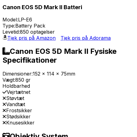
Canon EOS 5D Mark II Batteri
Model:
LP-E6
Type:
Battery Pack
Levetid:
850 optagelser
Tjek pris på Amazon
Tjek pris på Adorama
Canon EOS 5D Mark II Fysiske
Specifikationer
Dimensioner:
152 x 114 x 75mm
Vægt:
850 gr
Holdbarhed
Vejrtætnet
Støvtæt
Vandtæt
Frostsikker
Stødsikker
Knusesikker
Objektiv System