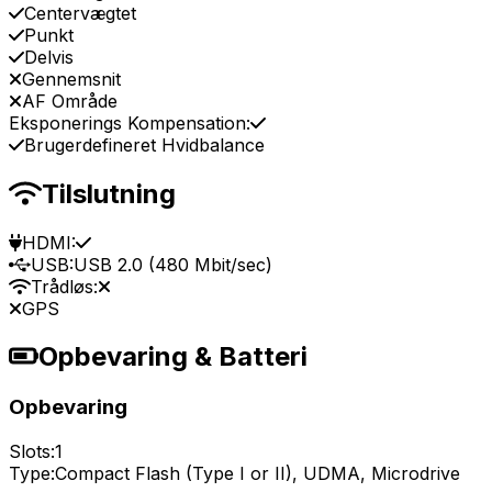
Centervægtet
Punkt
Delvis
Gennemsnit
AF Område
Eksponerings Kompensation:
Brugerdefineret Hvidbalance
Tilslutning
HDMI:
USB:
USB 2.0 (480 Mbit/sec)
Trådløs:
GPS
Opbevaring & Batteri
Opbevaring
Slots:
1
Type:
Compact Flash (Type I or II), UDMA, Microdrive