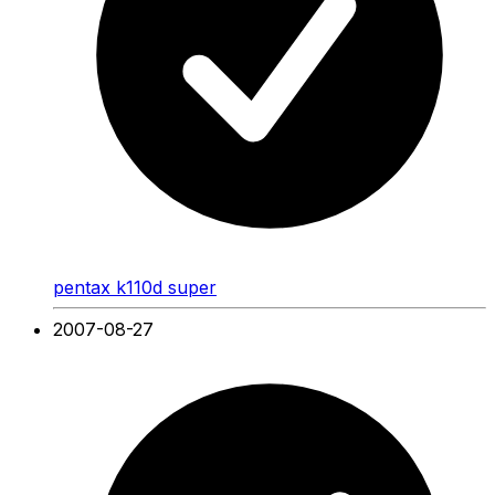
pentax k110d super
2007-08-27