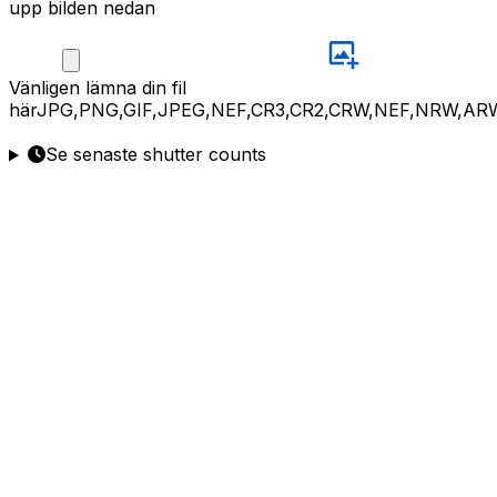
upp bilden nedan
Vänligen
lämna din fil
här
JPG,PNG,GIF,JPEG,NEF,CR3,CR2,CRW,NEF,NRW,AR
Se senaste shutter counts