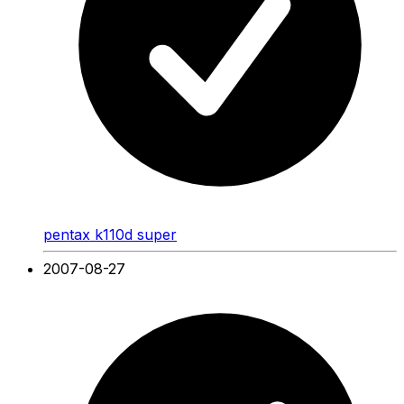
pentax k110d super
2007-08-27