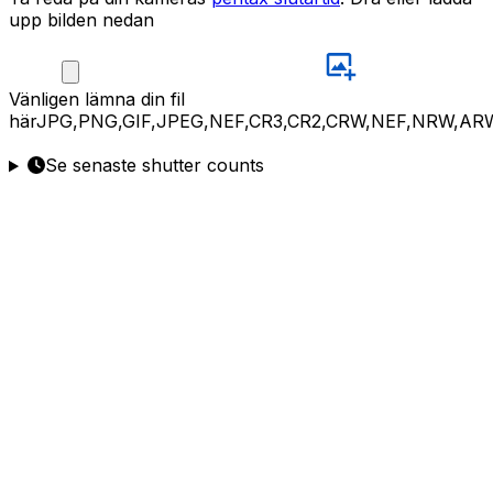
upp bilden nedan
Vänligen
lämna din fil
här
JPG,PNG,GIF,JPEG,NEF,CR3,CR2,CRW,NEF,NRW,AR
Se senaste shutter counts