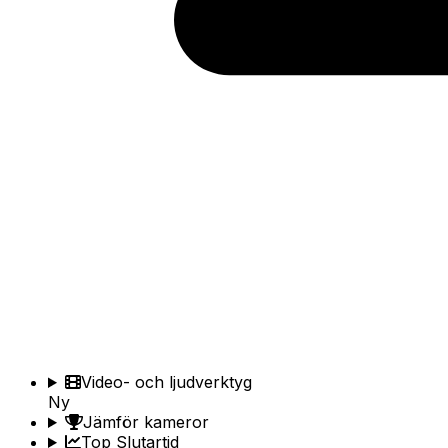
Video- och ljudverktyg
Ny
Jämför kameror
Top Slutartid