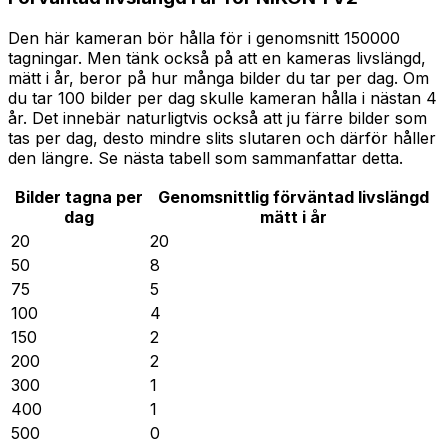
Den här kameran bör hålla för i genomsnitt 150000
tagningar. Men tänk också på att en kameras livslängd,
mätt i år, beror på hur många bilder du tar per dag. Om
du tar 100 bilder per dag skulle kameran hålla i nästan 4
år. Det innebär naturligtvis också att ju färre bilder som
tas per dag, desto mindre slits slutaren och därför håller
den längre. Se nästa tabell som sammanfattar detta.
Bilder tagna per
Genomsnittlig förväntad livslängd
dag
mätt i år
20
20
50
8
75
5
100
4
150
2
200
2
300
1
400
1
500
0