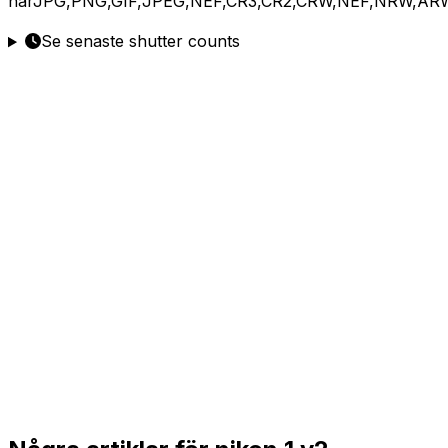
här
JPG,PNG,GIF,JPEG,NEF,CR3,CR2,CRW,NEF,NRW,AR
Se senaste shutter counts