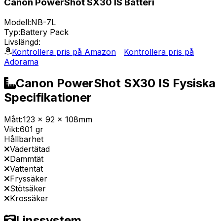
Canon PowerShot SX30 IS Batteri
Modell:
NB-7L
Typ:
Battery Pack
Livslängd:
Kontrollera pris på Amazon
Kontrollera pris på
Adorama
Canon PowerShot SX30 IS Fysiska
Specifikationer
Mått:
123 x 92 x 108mm
Vikt:
601 gr
Hållbarhet
Vädertätad
Dammtät
Vattentät
Fryssäker
Stötsäker
Krossäker
Linssystem