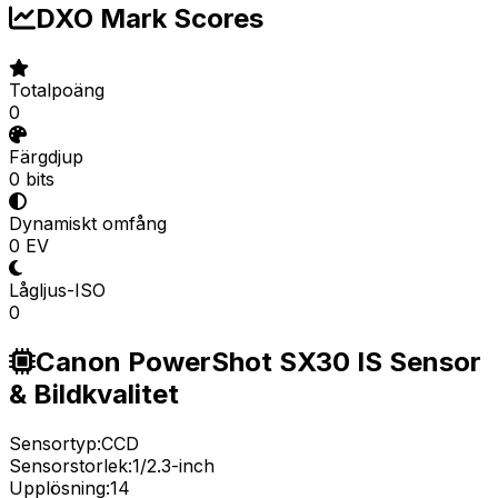
DXO Mark Scores
Totalpoäng
0
Färgdjup
0 bits
Dynamiskt omfång
0 EV
Lågljus-ISO
0
Canon PowerShot SX30 IS Sensor
& Bildkvalitet
Sensortyp:
CCD
Sensorstorlek:
1/2.3-inch
Upplösning:
14