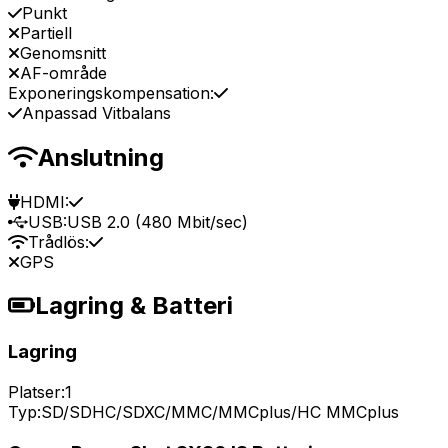
Punkt
Partiell
Genomsnitt
AF-område
Exponeringskompensation:
Anpassad Vitbalans
Anslutning
HDMI:
USB:
USB 2.0 (480 Mbit/sec)
Trådlös:
GPS
Lagring & Batteri
Lagring
Platser:
1
Typ:
SD/SDHC/SDXC/MMC/MMCplus/HC MMCplus