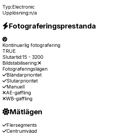
Typ:
Electronic
Upplösning:
n/a
Fotograferingsprestanda
Kontinuerlig fotografering
TRUE
Slutartid:
15
-
3200
Bildstabilisering:
Fotograferingslägen
Bländarprioritet
Slutarprioritet
Manuell
AE-gaffling
WB-gaffling
Mätlägen
Flersegments
Centrumvägd