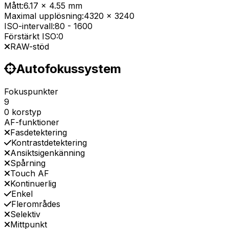
Mått:
6.17 x 4.55 mm
Maximal upplösning:
4320 x 3240
ISO-intervall:
80
-
1600
Förstärkt ISO:
0
RAW-stöd
Autofokussystem
Fokuspunkter
9
0 korstyp
AF-funktioner
Fasdetektering
Kontrastdetektering
Ansiktsigenkänning
Spårning
Touch AF
Kontinuerlig
Enkel
Flerområdes
Selektiv
Mittpunkt