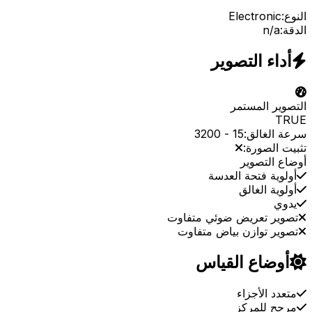
النوع:
Electronic
الدقة:
n/a
أداء التصوير
التصوير المستمر
TRUE
سرعة الغالق:
15
-
3200
تثبيت الصورة:
أوضاع التصوير
أولوية فتحة العدسة
أولوية الغالق
يدوي
تصوير تعريض ضوئي متفاوت
تصوير توازن بياض متفاوت
أوضاع القياس
متعدد الأجزاء
مرجح للمركز