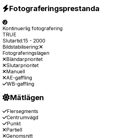
Fotograferingsprestanda
Kontinuerlig fotografering
TRUE
Slutartid:
15
-
2000
Bildstabilisering:
Fotograferingslägen
Bländarprioritet
Slutarprioritet
Manuell
AE-gaffling
WB-gaffling
Mätlägen
Flersegments
Centrumvägd
Punkt
Partiell
Genomsnitt