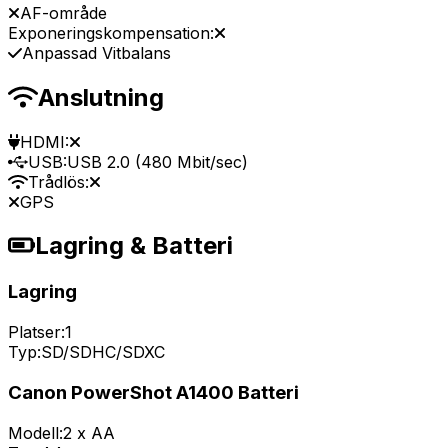
AF-område
Exponeringskompensation:
Anpassad Vitbalans
Anslutning
HDMI:
USB:
USB 2.0 (480 Mbit/sec)
Trådlös:
GPS
Lagring & Batteri
Lagring
Platser:
1
Typ:
SD/SDHC/SDXC
Canon PowerShot A1400 Batteri
Modell:
2 x AA