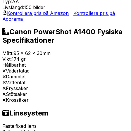
Typ:
AA
Livslängd:
150 bilder
Kontrollera pris på Amazon
Kontrollera pris på
Adorama
Canon PowerShot A1400 Fysiska
Specifikationer
Mått:
95 x 62 x 30mm
Vikt:
174 gr
Hållbarhet
Vädertätad
Dammtät
Vattentät
Fryssäker
Stötsäker
Krossäker
Linssystem
Fäste:
fixed lens