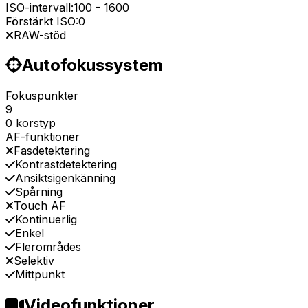
ISO-intervall:
100
-
1600
Förstärkt ISO:
0
RAW-stöd
Autofokussystem
Fokuspunkter
9
0 korstyp
AF-funktioner
Fasdetektering
Kontrastdetektering
Ansiktsigenkänning
Spårning
Touch AF
Kontinuerlig
Enkel
Flerområdes
Selektiv
Mittpunkt
Videofunktioner