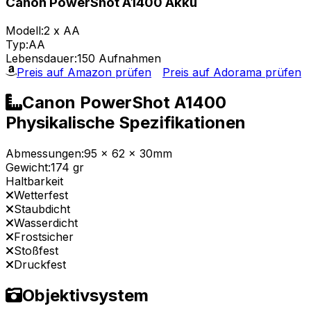
Canon PowerShot A1400 Akku
Modell:
2 x AA
Typ:
AA
Lebensdauer:
150 Aufnahmen
Preis auf Amazon prüfen
Preis auf Adorama prüfen
Canon PowerShot A1400
Physikalische Spezifikationen
Abmessungen:
95 x 62 x 30mm
Gewicht:
174 gr
Haltbarkeit
Wetterfest
Staubdicht
Wasserdicht
Frostsicher
Stoßfest
Druckfest
Objektivsystem