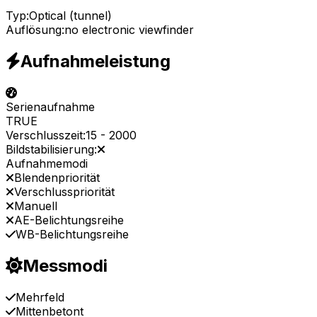
Typ:
Optical (tunnel)
Auflösung:
no electronic viewfinder
Aufnahmeleistung
Serienaufnahme
TRUE
Verschlusszeit:
15
-
2000
Bildstabilisierung:
Aufnahmemodi
Blendenpriorität
Verschlusspriorität
Manuell
AE-Belichtungsreihe
WB-Belichtungsreihe
Messmodi
Mehrfeld
Mittenbetont