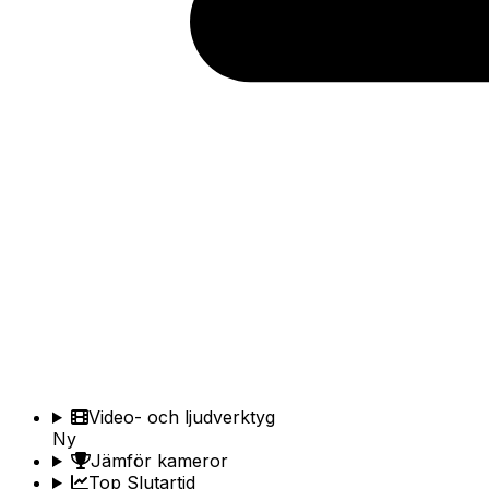
Video- och ljudverktyg
Ny
Jämför kameror
Top Slutartid