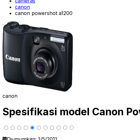
cameras
canon
canon powershot a1200
canon
Spesifikasi model Canon P
Diumumkan: 1/5/2011