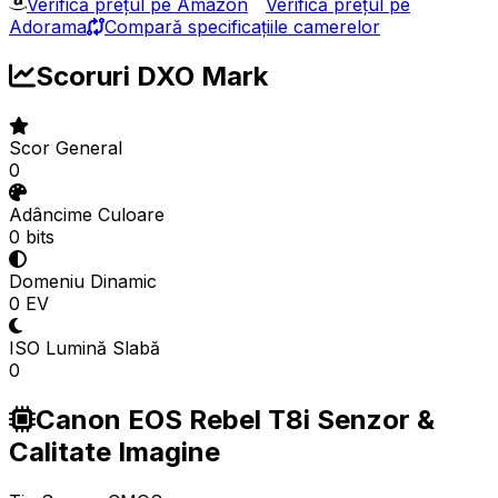
Verifică prețul pe Amazon
Verifică prețul pe
Adorama
Compară specificațiile camerelor
Scoruri DXO Mark
Scor General
0
Adâncime Culoare
0 bits
Domeniu Dinamic
0 EV
ISO Lumină Slabă
0
Canon EOS Rebel T8i Senzor &
Calitate Imagine