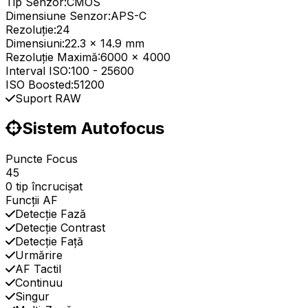
Tip Senzor:
CMOS
Dimensiune Senzor:
APS-C
Rezoluție:
24
Dimensiuni:
22.3 x 14.9 mm
Rezoluție Maximă:
6000 x 4000
Interval ISO:
100
-
25600
ISO Boosted:
51200
Suport RAW
Sistem Autofocus
Puncte Focus
45
0 tip încrucișat
Funcții AF
Detecție Fază
Detecție Contrast
Detecție Față
Urmărire
AF Tactil
Continuu
Singur