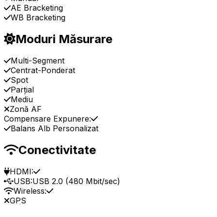
AE Bracketing
WB Bracketing
Moduri Măsurare
Multi-Segment
Centrat-Ponderat
Spot
Parțial
Mediu
Zonă AF
Compensare Expunere:
Balans Alb Personalizat
Conectivitate
HDMI:
USB:
USB 2.0 (480 Mbit/sec)
Wireless:
GPS