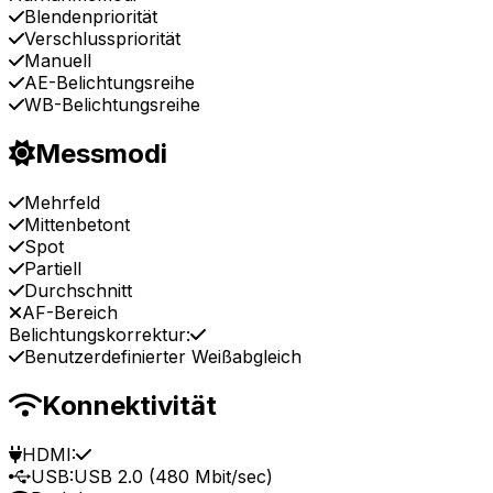
Blendenpriorität
Verschlusspriorität
Manuell
AE-Belichtungsreihe
WB-Belichtungsreihe
Messmodi
Mehrfeld
Mittenbetont
Spot
Partiell
Durchschnitt
AF-Bereich
Belichtungskorrektur:
Benutzerdefinierter Weißabgleich
Konnektivität
HDMI:
USB:
USB 2.0 (480 Mbit/sec)