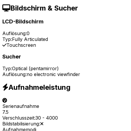
Bildschirm & Sucher
LCD-Bildschirm
Auflösung:
0
Typ:
Fully Articulated
Touchscreen
Sucher
Typ:
Optical (pentamirror)
Auflösung:
no electronic viewfinder
Aufnahmeleistung
Serienaufnahme
7.5
Verschlusszeit:
30
-
4000
Bildstabilisierung:
Aufnahmemodi