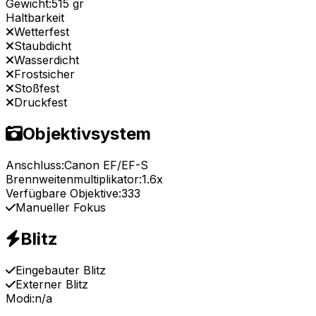
Gewicht:
515 gr
Haltbarkeit
Wetterfest
Staubdicht
Wasserdicht
Frostsicher
Stoßfest
Druckfest
Objektivsystem
Anschluss:
Canon EF/EF-S
Brennweitenmultiplikator:
1.6x
Verfügbare Objektive:
333
Manueller Fokus
Blitz
Eingebauter Blitz
Externer Blitz
Modi:
n/a