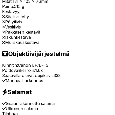
Mitat:
131 x 103 x 76mm
Paino:
515 g
Kestävyys
Säätiivistetty
Pölytiivis
Vesitiivis
Pakkasen kestävä
Iskunkestävä
Murskauskestävä
Objektiivijärjestelmä
Kiinnitin:
Canon EF/EF-S
Polttovälikerroin:
1.6x
Saatavilla olevat objektiivit:
333
Manuaalitarkennus
Salamat
Sisäänrakennettu salama
Ulkoinen salama
Tilat:
n/a