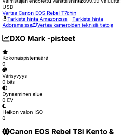
Valmistajan ehdotettu vähittäishinta:899.99
valuutta:
USD
Vertaa Canon EOS Rebel T7i:hin
Tarkista hinta Amazon:ssa
Tarkista hinta
Adorama:ssa
Vertaa kameroiden teknisiä tietoja
DXO Mark -pisteet
Kokonaispistemäärä
0
Värisyvyys
0 bits
Dynaaminen alue
0 EV
Heikon valon ISO
0
Canon EOS Rebel T8i Kento &