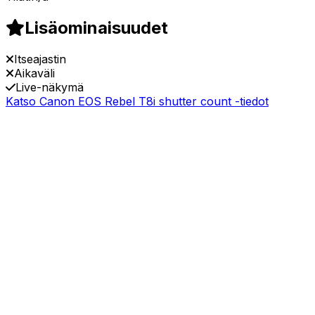
Lisäominaisuudet
Itseajastin
Aikaväli
Live-näkymä
Katso Canon EOS Rebel T8i shutter count -tiedot