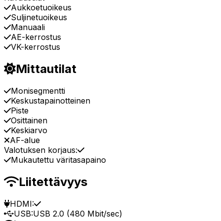
Aukkoetuoikeus
Suljinetuoikeus
Manuaali
AE-kerrostus
VK-kerrostus
Mittautilat
Monisegmentti
Keskustapainotteinen
Piste
Osittainen
Keskiarvo
AF-alue
Valotuksen korjaus:
Mukautettu väritasapaino
Liitettävyys
HDMI:
USB:
USB 2.0 (480 Mbit/sec)