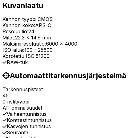
Kuvanlaatu
Kennon tyyppi:
CMOS
Kennon koko:
APS-C
Resoluutio:
24
Mitat:
22.3 x 14.9 mm
Maksimiresoluutio:
6000 x 4000
ISO-alue:
100
-
25600
Korotettu ISO:
51200
RAW-tuki
Automaattitarkennusjärjestelmä
Tarkennuspisteet
45
0 ristityyppi
AF-ominaisuudet
Vaiheentunnistus
Kontrastintunnistus
Kasvojen tunnistus
Seuranta