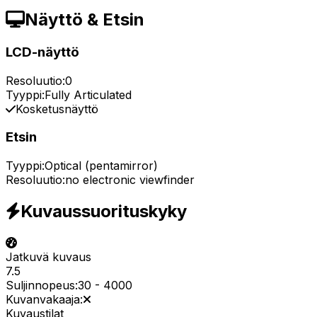
Näyttö & Etsin
LCD-näyttö
Resoluutio:
0
Tyyppi:
Fully Articulated
Kosketusnäyttö
Etsin
Tyyppi:
Optical (pentamirror)
Resoluutio:
no electronic viewfinder
Kuvaussuorituskyky
Jatkuvä kuvaus
7.5
Suljinnopeus:
30
-
4000
Kuvanvakaaja:
Kuvaustilat