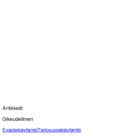
Artikkelit
Oikeudellinen
Evästekäytäntö
Tietosuojakäytäntö