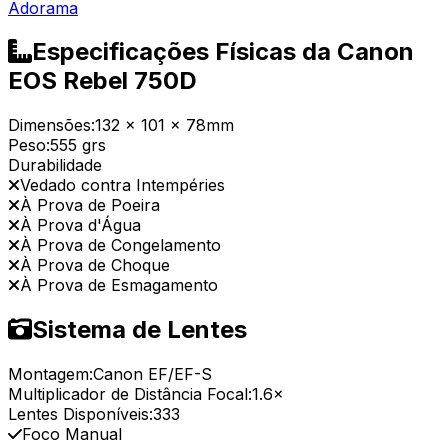
Adorama
Especificações Físicas da Canon
EOS Rebel 750D
Dimensões:
132 x 101 x 78mm
Peso:
555 grs
Durabilidade
Vedado contra Intempéries
À Prova de Poeira
À Prova d'Água
À Prova de Congelamento
À Prova de Choque
À Prova de Esmagamento
Sistema de Lentes
Montagem:
Canon EF/EF-S
Multiplicador de Distância Focal:
1.6×
Lentes Disponíveis:
333
Foco Manual