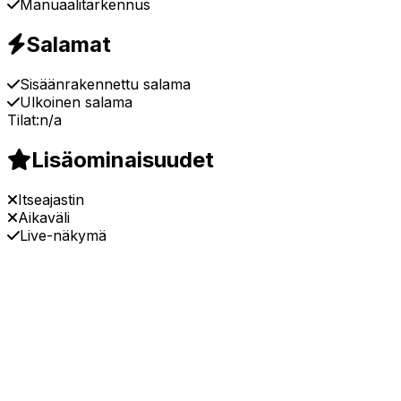
Manuaalitarkennus
Salamat
Sisäänrakennettu salama
Ulkoinen salama
Tilat:
n/a
Lisäominaisuudet
Itseajastin
Aikaväli
Live-näkymä