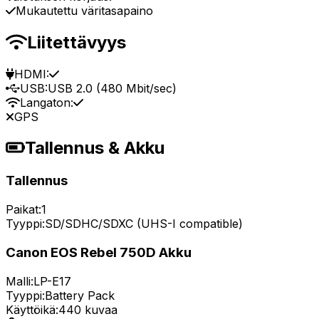
Mukautettu väritasapaino
Liitettävyys
HDMI:
USB:
USB 2.0 (480 Mbit/sec)
Langaton:
GPS
Tallennus & Akku
Tallennus
Paikat:
1
Tyyppi:
SD/SDHC/SDXC (UHS-I compatible)
Canon EOS Rebel 750D Akku
Malli:
LP-E17
Tyyppi:
Battery Pack
Käyttöikä:
440 kuvaa