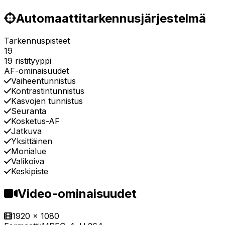
Automaattitarkennusjärjestelmä
Tarkennuspisteet
19
19 ristityyppi
AF-ominaisuudet
Vaiheentunnistus
Kontrastintunnistus
Kasvojen tunnistus
Seuranta
Kosketus-AF
Jatkuva
Yksittäinen
Monialue
Valikoiva
Keskipiste
Video-ominaisuudet
1920 x 1080