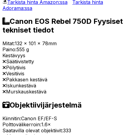
Tarkista hinta Amazon:ssa
Tarkista hinta
Adorama:ssa
Canon EOS Rebel 750D Fyysiset
tekniset tiedot
Mitat:
132 x 101 x 78mm
Paino:
555 g
Kestävyys
Säätiivistetty
Pölytiivis
Vesitiivis
Pakkasen kestävä
Iskunkestävä
Murskauskestävä
Objektiivijärjestelmä
Kiinnitin:
Canon EF/EF-S
Polttovälikerroin:
1.6×
Saatavilla olevat objektiivit:
333