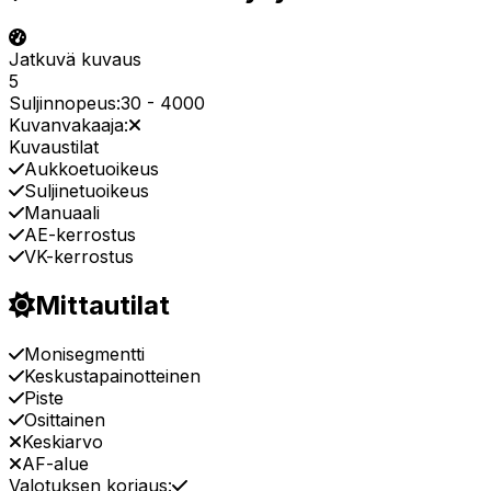
Jatkuvä kuvaus
5
Suljinnopeus:
30
-
4000
Kuvanvakaaja:
Kuvaustilat
Aukkoetuoikeus
Suljinetuoikeus
Manuaali
AE-kerrostus
VK-kerrostus
Mittautilat
Monisegmentti
Keskustapainotteinen
Piste
Osittainen
Keskiarvo
AF-alue
Valotuksen korjaus: