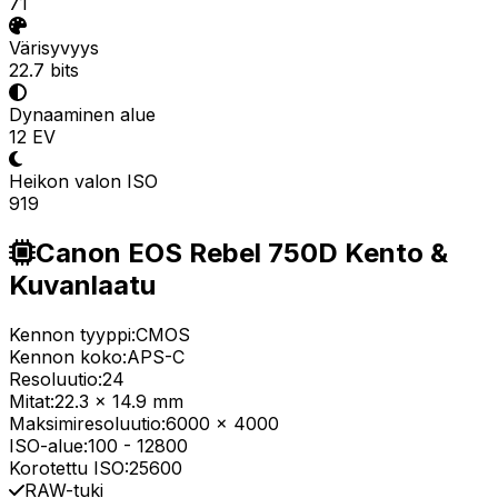
71
Värisyvyys
22.7 bits
Dynaaminen alue
12 EV
Heikon valon ISO
919
Canon EOS Rebel 750D Kento &
Kuvanlaatu
Kennon tyyppi:
CMOS
Kennon koko:
APS-C
Resoluutio:
24
Mitat:
22.3 x 14.9 mm
Maksimiresoluutio:
6000 x 4000
ISO-alue:
100
-
12800
Korotettu ISO:
25600
RAW-tuki