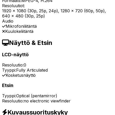
Formaatti:
MPEG-4, H.264
Resoluutiot:
1920 x 1080 (30p, 25p, 24p), 1280 x 720 (60p, 50p),
640 x 480 (30p, 25p)
Audio
Mikrofoniliitäntä
Kuulokeliitäntä
Näyttö & Etsin
LCD-näyttö
Resoluutio:
0
Tyyppi:
Fully Articulated
Kosketusnäyttö
Etsin
Tyyppi:
Optical (pentamirror)
Resoluutio:
no electronic viewfinder
Kuvaussuorituskyky