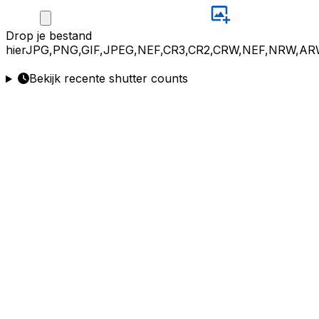
Drop
je bestand
hier
JPG,PNG,GIF,JPEG,NEF,CR3,CR2,CRW,NEF,NRW,AR
Bekijk recente shutter counts