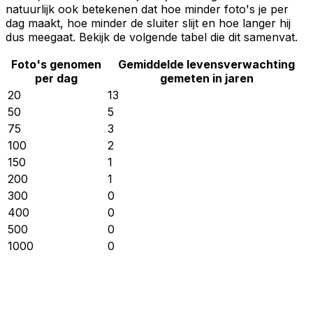
natuurlijk ook betekenen dat hoe minder foto's je per
dag maakt, hoe minder de sluiter slijt en hoe langer hij
dus meegaat. Bekijk de volgende tabel die dit samenvat.
Foto's genomen
Gemiddelde levensverwachting
per dag
gemeten in jaren
20
13
50
5
75
3
100
2
150
1
200
1
300
0
400
0
500
0
1000
0