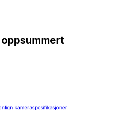
cs oppsummert
lign kameraspesifikasjoner