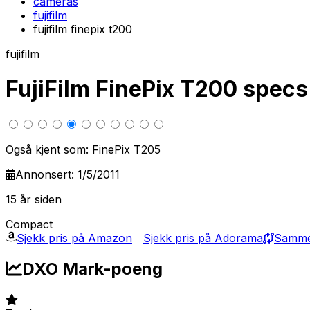
cameras
fujifilm
fujifilm finepix t200
fujifilm
FujiFilm FinePix T200 spe
Også kjent som: FinePix T205
Annonsert: 1/5/2011
15 år siden
Compact
Sjekk pris på Amazon
Sjekk pris på Adorama
Sammen
DXO Mark-poeng