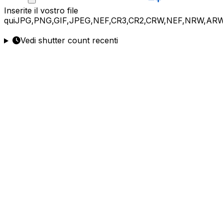
Inserite
il vostro file
qui
JPG,PNG,GIF,JPEG,NEF,CR3,CR2,CRW,NEF,NRW,ARW
Vedi shutter count recenti