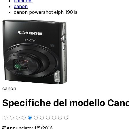
cameras
canon
canon powershot elph 190 is
canon
Specifiche del modello Can
Annunciato: 1/5/2016