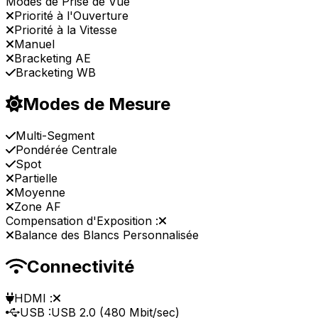
Modes de Prise de Vue
Priorité à l'Ouverture
Priorité à la Vitesse
Manuel
Bracketing AE
Bracketing WB
Modes de Mesure
Multi-Segment
Pondérée Centrale
Spot
Partielle
Moyenne
Zone AF
Compensation d'Exposition :
Balance des Blancs Personnalisée
Connectivité
HDMI :
USB :
USB 2.0 (480 Mbit/sec)