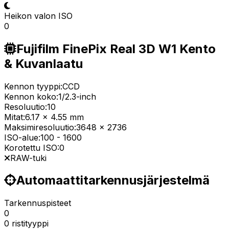
Heikon valon ISO
0
Fujifilm FinePix Real 3D W1 Kento
& Kuvanlaatu
Kennon tyyppi:
CCD
Kennon koko:
1/2.3-inch
Resoluutio:
10
Mitat:
6.17 x 4.55 mm
Maksimiresoluutio:
3648 x 2736
ISO-alue:
100
-
1600
Korotettu ISO:
0
RAW-tuki
Automaattitarkennusjärjestelmä
Tarkennuspisteet
0
0 ristityyppi