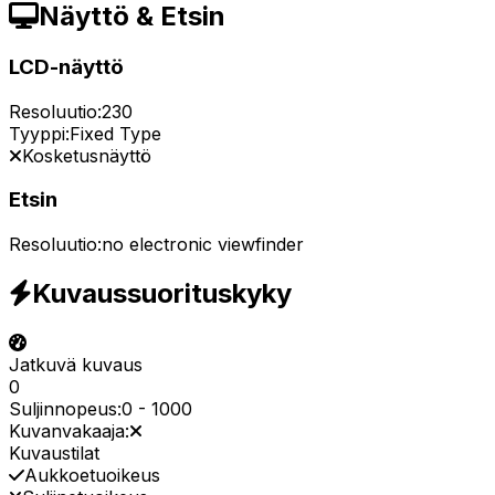
Näyttö & Etsin
LCD-näyttö
Resoluutio:
230
Tyyppi:
Fixed Type
Kosketusnäyttö
Etsin
Resoluutio:
no electronic viewfinder
Kuvaussuorituskyky
Jatkuvä kuvaus
0
Suljinnopeus:
0
-
1000
Kuvanvakaaja:
Kuvaustilat
Aukkoetuoikeus