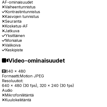
AF-ominaisuudet
Vaiheentunnistus
Kontrastintunnistus
Kasvojen tunnistus
Seuranta
Kosketus-AF
Jatkuva
Yksittäinen
Monialue
Valikoiva
Keskipiste
Video-ominaisuudet
640 x 480
Formaatti:
Motion JPEG
Resoluutiot:
640 x 480 (30 fps), 320 x 240 (30 fps)
Audio
Mikrofoniliitäntä
Kuulokeliitäntä