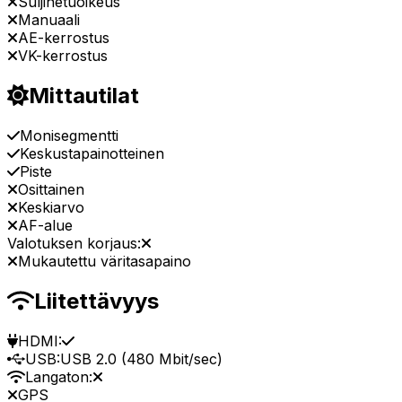
Suljinetuoikeus
Manuaali
AE-kerrostus
VK-kerrostus
Mittautilat
Monisegmentti
Keskustapainotteinen
Piste
Osittainen
Keskiarvo
AF-alue
Valotuksen korjaus:
Mukautettu väritasapaino
Liitettävyys
HDMI:
USB:
USB 2.0 (480 Mbit/sec)
Langaton:
GPS