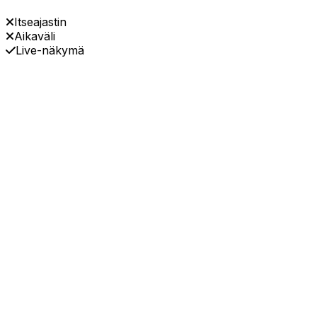
Itseajastin
Aikaväli
Live-näkymä