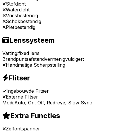
Stofdicht
Waterdicht
Vriesbestendig
Schokbestendig
Pletbestendig
Lenssysteem
Vatting:
fixed lens
Brandpuntsafstandvermenigvuldiger:
Handmatige Scherpstelling
Flitser
Ingebouwde Flitser
Externe Flitser
Modi:
Auto, On, Off, Red-eye, Slow Sync
Extra Functies
Zelfontspanner