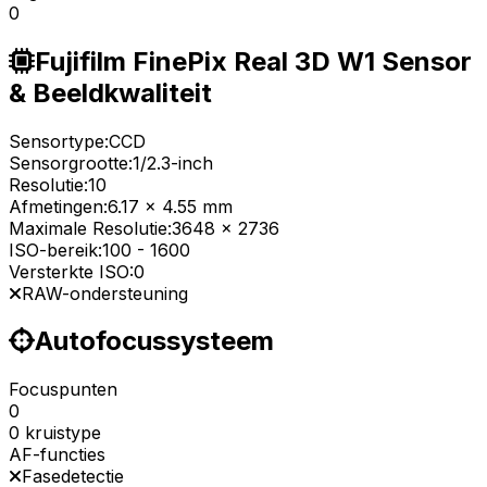
0
Fujifilm FinePix Real 3D W1 Sensor
& Beeldkwaliteit
Sensortype:
CCD
Sensorgrootte:
1/2.3-inch
Resolutie:
10
Afmetingen:
6.17 x 4.55 mm
Maximale Resolutie:
3648 x 2736
ISO-bereik:
100
-
1600
Versterkte ISO:
0
RAW-ondersteuning
Autofocussysteem
Focuspunten
0
0 kruistype
AF-functies
Fasedetectie