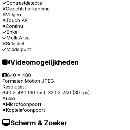
Contrastdetectie
Gezichtsherkenning
Volgen
Touch AF
Continu
Enkel
Multi-Area
Selectief
Middelpunt
Videomogelijkheden
640 x 480
Formaten:
Motion JPEG
Resoluties:
640 x 480 (30 fps), 320 x 240 (30 fps)
Audio
Microfoonpoort
Koptelefoonpoort
Scherm & Zoeker