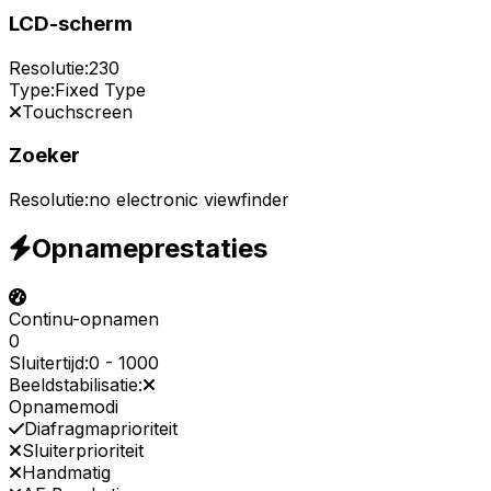
LCD-scherm
Resolutie:
230
Type:
Fixed Type
Touchscreen
Zoeker
Resolutie:
no electronic viewfinder
Opnameprestaties
Continu-opnamen
0
Sluitertijd:
0
-
1000
Beeldstabilisatie:
Opnamemodi
Diafragmaprioriteit
Sluiterprioriteit
Handmatig