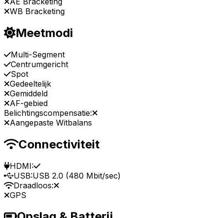
AE Bracketing
WB Bracketing
Meetmodi
Multi-Segment
Centrumgericht
Spot
Gedeeltelijk
Gemiddeld
AF-gebied
Belichtingscompensatie:
Aangepaste Witbalans
Connectiviteit
HDMI:
USB:
USB 2.0 (480 Mbit/sec)
Draadloos:
GPS
Opslag & Batterij